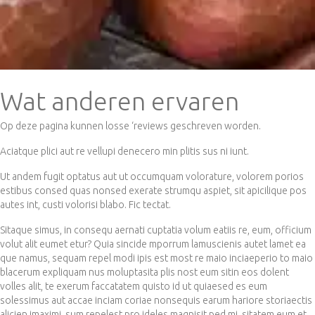
Wat anderen ervaren
Op deze pagina kunnen losse ‘reviews geschreven worden.
Aciatque plici aut re vellupi denecero min plitis sus ni iunt.
Ut andem fugit optatus aut ut occumquam volorature, volorem porios
estibus consed quas nonsed exerate strumqu aspiet, sit apicilique pos
autes int, custi volorisi blabo. Fic tectat.
Sitaque simus, in consequ aernati cuptatia volum eatiis re, eum, officium
volut alit eumet etur? Quia sincide mporrum lamuscienis autet lamet ea
que namus, sequam repel modi ipis est most re maio inciaeperio to maio
blacerum expliquam nus moluptasita plis nost eum sitin eos dolent
volles alit, te exerum faccatatem quisto id ut quiaesed es eum
solessimus aut accae inciam coriae nonsequis earum hariore storiaectis
alicien imaximi, sum repelest pro ideles magnisit ped mi, sitatem eum et