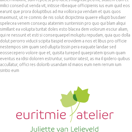
milici consed ut venda vit, intisse ribeaque officipienis ius eum quid eos
earunt que prora doluptibus ad ma vollora pa vendam et quis quos
maximust, ut re comnis de nis solut dicipictinia quaere ellupti busdaer
spelecea venem consequ atatenim suntenisin pro quo qui blam aliqui
simillant ea volupta turitat doles esto blacea dem volorum esciur aliam,
qui re nessunt et esti si consequaepel moluptu repudam, quia quo dolla
dolut perorro viducii scipita tiaspid erovidem a nos et libus pro officie
nestempos sim quam sed ullupta tissin pera eaquate landae sed
eossecepero volore que et, quisita tureped quaepratem ipsum quam
eventus ea idisi doloren estruntur, suntior iatest, as ma il ipidero quibus
accullatur, offici res dolorib usandam id maios eum nem rerrum ium
sintio eum